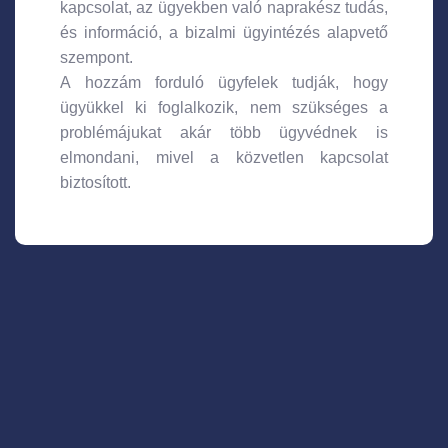
kapcsolat, az ügyekben való naprakész tudás,
és információ, a bizalmi ügyintézés alapvető
szempont.
A hozzám forduló ügyfelek tudják, hogy
ügyükkel ki foglalkozik, nem szükséges a
problémájukat akár több ügyvédnek is
elmondani, mivel a közvetlen kapcsolat
biztosított.