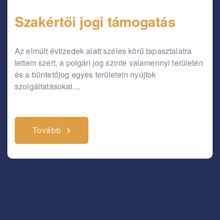
Szakértői jogi támogatás
Az elmúlt évtizedek alatt széles körű tapasztalatra
tettem szert, a polgári jog szinte valamennyi területén
és a büntetőjog egyes területein nyújtok
szolgáltatásokat....
Tovább