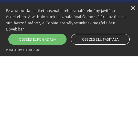
×
Ez a weboldal sütiket használ a felhasználói élmény javítása
érdekében. A weboldalunk használatával Ön hozzájárul az összes
süti használatához, a Cookie szabályzatunknak megfelelően.
Bővebben
ÖSSZES ELFOGADÁSA
ÖSSZES ELUTASÍTÁSA
POWERED BY COOKIESCRIPT
Egyéb linkek:
Impresszum