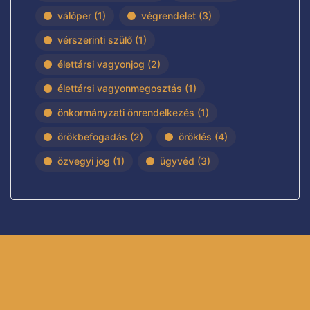
válóper
(1)
végrendelet
(3)
vérszerinti szülő
(1)
élettársi vagyonjog
(2)
élettársi vagyonmegosztás
(1)
önkormányzati önrendelkezés
(1)
örökbefogadás
(2)
öröklés
(4)
özvegyi jog
(1)
ügyvéd
(3)