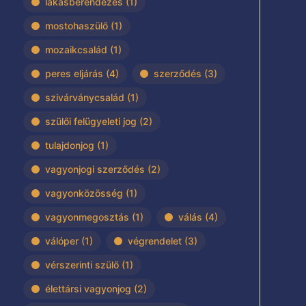
lakásberendezés
(1)
mostohaszülő
(1)
mozaikcsalád
(1)
peres eljárás
(4)
szerződés
(3)
szivárványcsalád
(1)
szülői felügyeleti jog
(2)
tulajdonjog
(1)
vagyonjogi szerződés
(2)
vagyonközösség
(1)
vagyonmegosztás
(1)
válás
(4)
válóper
(1)
végrendelet
(3)
vérszerinti szülő
(1)
élettársi vagyonjog
(2)