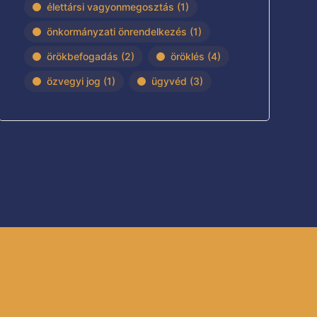
élettársi vagyonmegosztás
(1)
önkormányzati önrendelkezés
(1)
örökbefogadás
(2)
öröklés
(4)
özvegyi jog
(1)
ügyvéd
(3)