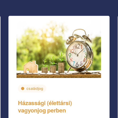
családjog
Házassági (élettársi)
vagyonjog perben