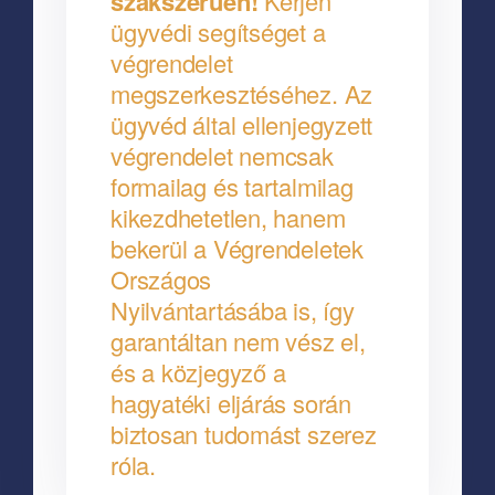
szakszerűen!
Kérjen
ügyvédi segítséget a
végrendelet
megszerkesztéséhez. Az
ügyvéd által ellenjegyzett
végrendelet nemcsak
formailag és tartalmilag
kikezdhetetlen, hanem
bekerül a Végrendeletek
Országos
Nyilvántartásába is, így
garantáltan nem vész el,
és a közjegyző a
hagyatéki eljárás során
biztosan tudomást szerez
róla.