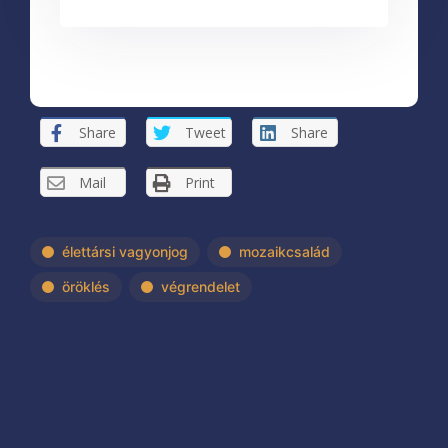
Share
Tweet
Share
Mail
Print
élettársi vagyonjog
mozaikcsalád
öröklés
végrendelet