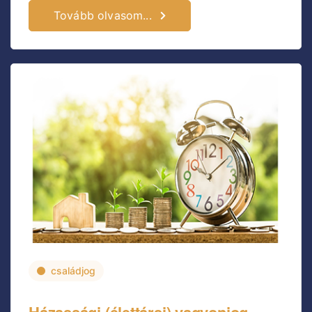
Tovább olvasom...
családjog
Házassági (élettársi) vagyonjog