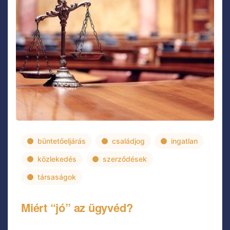
büntetőeljárás
családjog
ingatlan
közlekedés
szerződések
társaságok
Miért “jó” az ügyvéd?