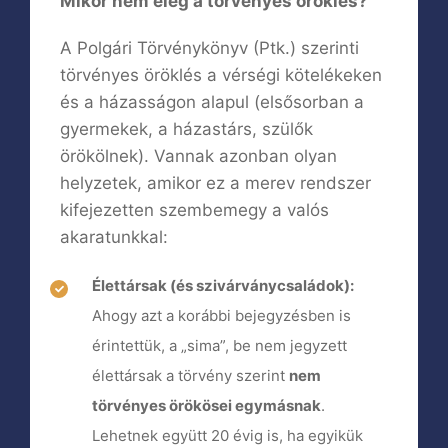
Mikor nem elég a törvényes öröklés?
A Polgári Törvénykönyv (Ptk.) szerinti
törvényes öröklés a vérségi kötelékeken
és a házasságon alapul (elsősorban a
gyermekek, a házastárs, szülők
örökölnek). Vannak azonban olyan
helyzetek, amikor ez a merev rendszer
kifejezetten szembemegy a valós
akaratunkkal:
Élettársak (és szivárványcsaládok):
Ahogy azt a korábbi bejegyzésben is
érintettük, a „sima”, be nem jegyzett
élettársak a törvény szerint
nem
törvényes örökösei egymásnak
.
Lehetnek együtt 20 évig is, ha egyikük