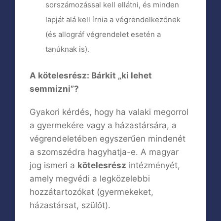
sorszámozással kell ellátni, és minden
lapját alá kell írnia a végrendelkezőnek
(és allográf végrendelet esetén a
tanúknak is).
A kötelesrész: Bárkit „ki lehet
semmizni”?
Gyakori kérdés, hogy ha valaki megorrol
a gyermekére vagy a házastársára, a
végrendeletében egyszerűen mindenét
a szomszédra hagyhatja-e. A magyar
jog ismeri a
kötelesrész
intézményét,
amely megvédi a legközelebbi
hozzátartozókat (gyermekeket,
házastársat, szülőt).