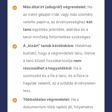
Más által írt (allográf) végrendelet:
Ha
az iratot géppel írták vagy más személy
vetette papírra, az érvényességhez
két
tanú
együttes jelenléte, aláírása és a
tanúi minőség feltüntetése szükséges.
A „kizárt” tanúk kérdésköre:
Hatalmas
buktató, hogy a végrendeleti tanú, illetve
a tanú közeli hozzátartozója
nem
részesülhet a hagyatékból
. Ha a
szomszéd és a fia a tanú, és a fiúra is
hagytak valamit, az a juttatás érvénytelen
lesz.
Többoldalas végrendelet:
Ha a
dokumentum több lapból áll, folyamatos