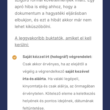
szigorú formai követelmények miatt. Egy
apró hiba is elég ahhoz, hogy a
dokumentum a hagyatéki eljárásban
elbukjon, és ezt a hibát akkor már nem
lehet kiküszöbölni.
A leggyakoribb buktatók, amiket el kell
kerülni:
Saját kézzel írt (holográf) végrendelet:
Csak akkor érvényes, ha az elejétől a
végéig a végrendelkező
saját kezével
írta és aláírta
. Ha valaki legépeli,
kinyomtatja és csak aláírja, az önmagában
érvénytelen. Kötelező eleme a keletkezés
helyének és pontos idejének, dátumának
feltüntetése.