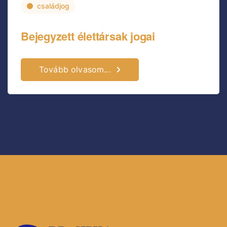
családjog
Bejegyzett élettársak jogai
Tovább olvasom...