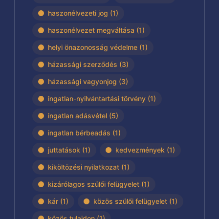
haszonélvezeti jog
(1)
haszonélvezet megváltása
(1)
helyi önazonosság védelme
(1)
házassági szerződés
(3)
házassági vagyonjog
(3)
ingatlan-nyilvántartási törvény
(1)
ingatlan adásvétel
(5)
ingatlan bérbeadás
(1)
juttatások
(1)
kedvezmények
(1)
kiköltözési nyilatkozat
(1)
kizárólagos szülői felügyelet
(1)
kár
(1)
közös szülői felügyelet
(1)
közös tulajdon
(1)