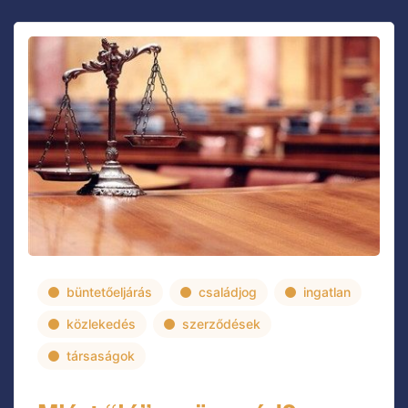
büntetőeljárás
családjog
ingatlan
közlekedés
szerződések
társaságok