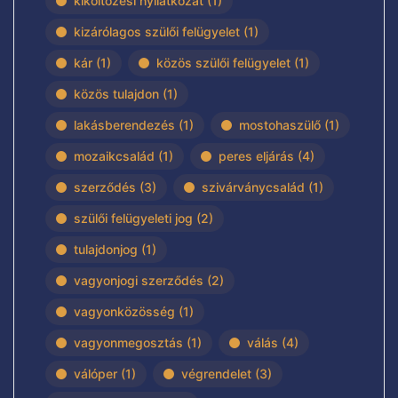
kiköltözési nyilatkozat
(1)
kizárólagos szülői felügyelet
(1)
kár
(1)
közös szülői felügyelet
(1)
közös tulajdon
(1)
lakásberendezés
(1)
mostohaszülő
(1)
mozaikcsalád
(1)
peres eljárás
(4)
szerződés
(3)
szivárványcsalád
(1)
szülői felügyeleti jog
(2)
tulajdonjog
(1)
vagyonjogi szerződés
(2)
vagyonközösség
(1)
vagyonmegosztás
(1)
válás
(4)
válóper
(1)
végrendelet
(3)