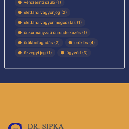
vérszerinti szülő
(1)
élettársi vagyonjog
(2)
élettársi vagyonmegosztás
(1)
önkormányzati önrendelkezés
(1)
örökbefogadás
(2)
öröklés
(4)
özvegyi jog
(1)
ügyvéd
(3)