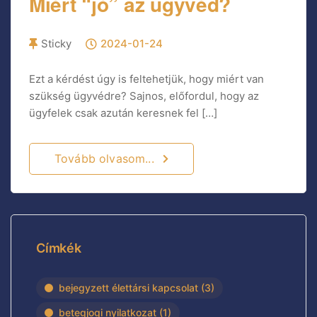
Miért “jó” az ügyvéd?
Sticky
2024-01-24
Ezt a kérdést úgy is feltehetjük, hogy miért van
szükség ügyvédre? Sajnos, előfordul, hogy az
ügyfelek csak azután keresnek fel […]
Tovább olvasom...
Címkék
bejegyzett élettársi kapcsolat
(3)
betegjogi nyilatkozat
(1)