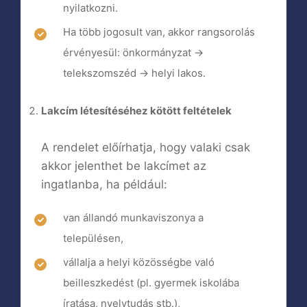
nyilatkozni.
Ha több jogosult van, akkor rangsorolás
érvényesül: önkormányzat →
telekszomszéd → helyi lakos.
Lakcím létesítéséhez kötött feltételek
A rendelet előírhatja, hogy valaki csak
akkor jelenthet be lakcímet az
ingatlanba, ha például:
van állandó munkaviszonya a
településen,
vállalja a helyi közösségbe való
beilleszkedést (pl. gyermek iskolába
íratása, nyelvtudás stb.),