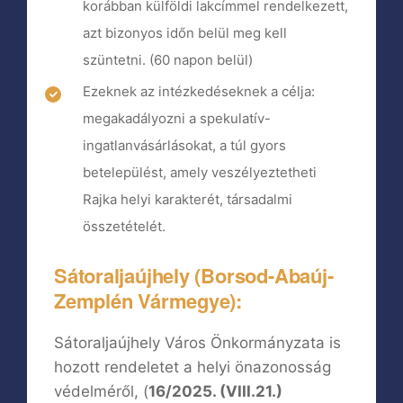
korábban külföldi lakcímmel rendelkezett,
azt bizonyos időn belül meg kell
szüntetni. (60 napon belül)
Ezeknek az intézkedéseknek a célja:
megakadályozni a spekulatív-
ingatlanvásárlásokat, a túl gyors
betelepülést, amely veszélyeztetheti
Rajka helyi karakterét, társadalmi
összetételét.
Sátoraljaújhely (Borsod-Abaúj-
Zemplén Vármegye):
Sátoraljaújhely Város Önkormányzata is
hozott rendeletet a helyi önazonosság
védelméről, (
16/2025. (VIII.21.)