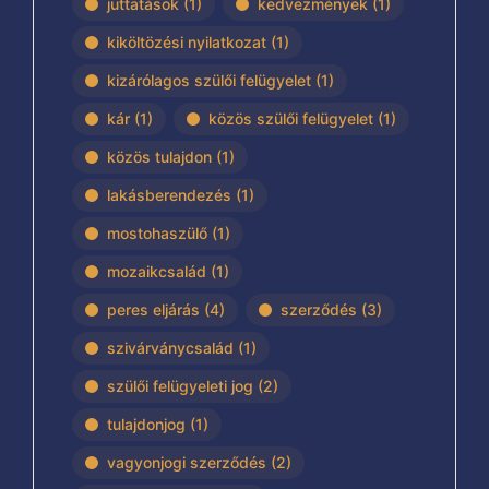
juttatások
(1)
kedvezmények
(1)
kiköltözési nyilatkozat
(1)
kizárólagos szülői felügyelet
(1)
kár
(1)
közös szülői felügyelet
(1)
közös tulajdon
(1)
lakásberendezés
(1)
mostohaszülő
(1)
mozaikcsalád
(1)
peres eljárás
(4)
szerződés
(3)
szivárványcsalád
(1)
szülői felügyeleti jog
(2)
tulajdonjog
(1)
vagyonjogi szerződés
(2)