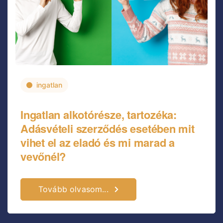
ingatlan
Ingatlan alkotórésze, tartozéka:
Adásvételi szerződés esetében mit
vihet el az eladó és mi marad a
vevőnél?
Tovább olvasom...