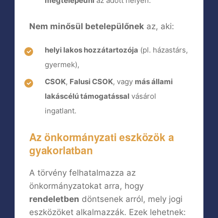
megtelepedni
az adott helyen.
Nem minősül betelepülőnek
az, aki:
helyi lakos hozzátartozója
(pl. házastárs,
gyermek),
CSOK
,
Falusi CSOK
, vagy
más állami
lakáscélú támogatással
vásárol
ingatlant.
Az önkormányzati eszközök a
gyakorlatban
A törvény felhatalmazza az
önkormányzatokat arra, hogy
rendeletben
döntsenek arról, mely jogi
eszközöket alkalmazzák. Ezek lehetnek: