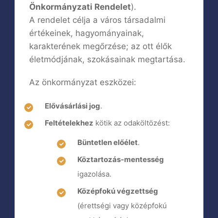
Önkormányzati Rendelet
).
A rendelet célja a város társadalmi
értékeinek, hagyományainak,
karakterének megőrzése; az ott élők
életmódjának, szokásainak megtartása.
Az önkormányzat eszközei:
Elővásárlási jog
.
Feltételekhez
kötik az odaköltözést:
Büntetlen előélet
.
Köztartozás-mentesség
igazolása.
Középfokú végzettség
(érettségi vagy középfokú