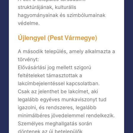
struktúrájának, kulturális
hagyományainak és szimbólumainak
védelme.
Újlengyel (Pest Vármegye)
A második település, amely alkalmazta a
törvényt:
Elővásárlási jog mellett szigorú
feltételeket támasztottak a
lakcímbejelentéssel kapcsolatban.
Csak az jelenthet be lakcímet, aki
legalább egyéves munkaviszonyt tud
igazolni, és rendszeres, legalább
minimálbéres jövedelemmel rendelkezik.
Személyes meghallgatás során
döntenek az új betelepülők