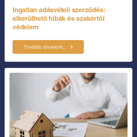
Ingatlan adásvételi szerződés:
elkerülhető hibák és szakértői
védelem
Tovább olvasom...