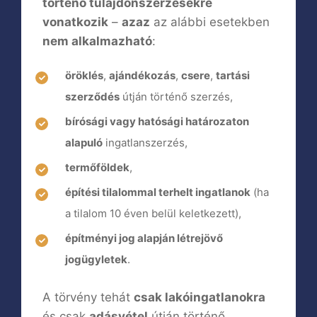
történő tulajdonszerzésekre
vonatkozik
–
azaz
az alábbi esetekben
nem alkalmazható
:
öröklés
,
ajándékozás
,
csere
,
tartási
szerződés
útján történő szerzés,
bírósági vagy hatósági határozaton
alapuló
ingatlanszerzés,
termőföldek
,
építési tilalommal terhelt ingatlanok
(ha
a tilalom 10 éven belül keletkezett),
építményi jog alapján létrejövő
jogügyletek
.
A törvény tehát
csak lakóingatlanokra
és csak
adásvétel
útján történő