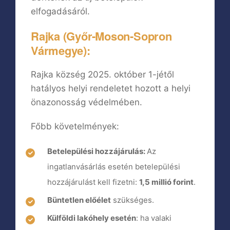
elfogadásáról.
Rajka (Győr-Moson-Sopron
Vármegye):
Rajka község 2025. október 1-jétől
hatályos helyi rendeletet hozott a helyi
önazonosság védelmében.
Főbb követelmények:
Betelepülési hozzájárulás:
Az
ingatlanvásárlás esetén betelepülési
hozzájárulást kell fizetni:
1,5 millió forint
.
Büntetlen előélet
szükséges.
Külföldi lakóhely esetén
: ha valaki