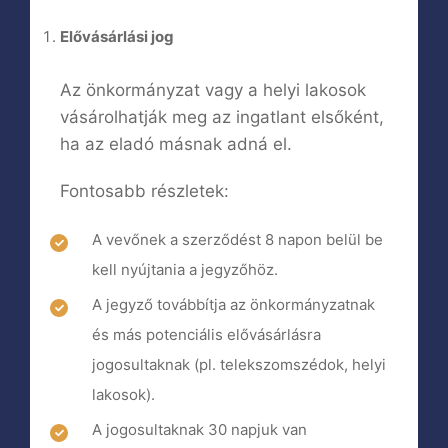
Elővásárlási jog
Az önkormányzat vagy a helyi lakosok
vásárolhatják meg az ingatlant elsőként,
ha az eladó másnak adná el.
Fontosabb részletek:
A vevőnek a szerződést 8 napon belül be
kell nyújtania a jegyzőhöz.
A jegyző továbbítja az önkormányzatnak
és más potenciális elővásárlásra
jogosultaknak (pl. telekszomszédok, helyi
lakosok).
A jogosultaknak 30 napjuk van