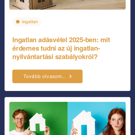
ingatlan
Ingatlan adásvétel 2025-ben: mit
érdemes tudni az új ingatlan-
nyilvántartási szabályokról?
Tovább olvasom...