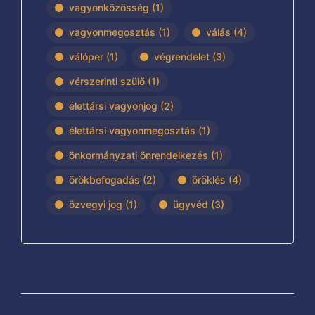
vagyonközösség
(1)
vagyonmegosztás
(1)
válás
(4)
válóper
(1)
végrendelet
(3)
vérszerinti szülő
(1)
élettársi vagyonjog
(2)
élettársi vagyonmegosztás
(1)
önkormányzati önrendelkezés
(1)
örökbefogadás
(2)
öröklés
(4)
özvegyi jog
(1)
ügyvéd
(3)