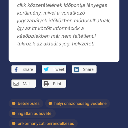
cikk közzétételének időpontja lényeges
körülmény, mivel a vonatkozó
jogszabályok időközben módosulhatnak,
így az itt közölt információk a
későbbiekben már nem feltétlenül
tükrözik az aktuális jogi helyzetet!
Share
Tweet
Share
Mail
Print
betelepülés
helyi önazonosság védelme
ingatlan adásvétel
önkormányzati önrendelkezés