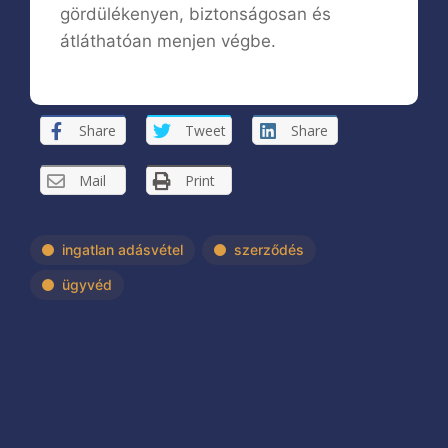
gördülékenyen, biztonságosan és
átláthatóan menjen végbe.
Share
Tweet
Share
Mail
Print
ingatlan adásvétel
szerződés
ügyvéd