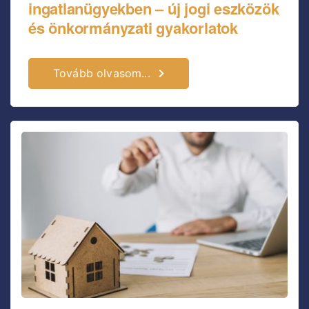
ingatlanügyekben – új jogi eszközök
és önkormányzati gyakorlatok
Tovább olvasom...