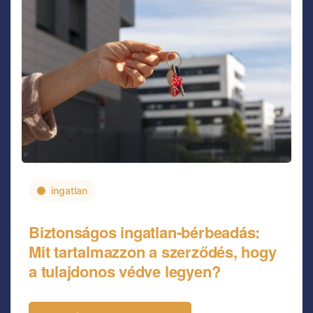
ingatlan
Biztonságos ingatlan-bérbeadás:
Mit tartalmazzon a szerződés, hogy
a tulajdonos védve legyen?