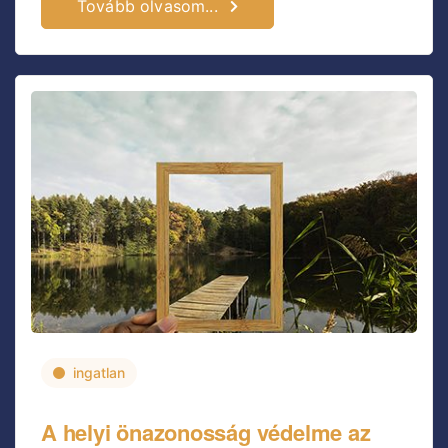
Tovább olvasom...
ingatlan
A helyi önazonosság védelme az