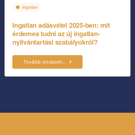
ingatlan
Ingatlan adásvétel 2025-ben: mit
érdemes tudni az új ingatlan-
nyilvántartási szabályokról?
Tovább olvasom...