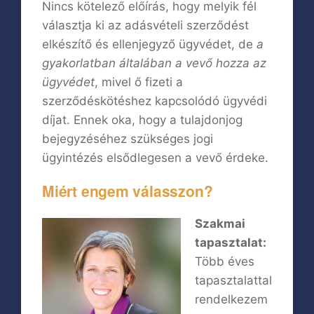
Nincs kötelező előírás, hogy melyik fél
választja ki az adásvételi szerződést
elkészítő és ellenjegyző ügyvédet, de
a
gyakorlatban általában a vevő hozza az
ügyvédet
, mivel ő fizeti a
szerződéskötéshez kapcsolódó ügyvédi
díjat. Ennek oka, hogy a tulajdonjog
bejegyzéséhez szükséges jogi
ügyintézés elsődlegesen a vevő érdeke.
Miért engem válasszon?
Szakmai
tapasztalat:
Több éves
tapasztalattal
rendelkezem