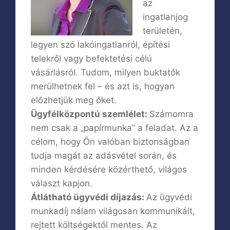
az
ingatlanjog
területén,
legyen szó lakóingatlanról, építési
telekről vagy befektetési célú
vásárlásról. Tudom, milyen buktatók
merülhetnek fel – és azt is, hogyan
előzhetjük meg őket.
Ügyfélközpontú szemlélet:
Számomra
nem csak a „papírmunka” a feladat. Az a
célom, hogy Ön valóban biztonságban
tudja magát az adásvétel során, és
minden kérdésére közérthető, világos
választ kapjon.
Átlátható ügyvédi díjazás:
Az ügyvédi
munkadíj nálam világosan kommunikált,
rejtett költségektől mentes. Az