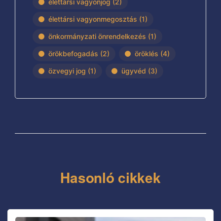
élettársi vagyonjog
(2)
élettársi vagyonmegosztás
(1)
önkormányzati önrendelkezés
(1)
örökbefogadás
(2)
öröklés
(4)
özvegyi jog
(1)
ügyvéd
(3)
Hasonló cikkek