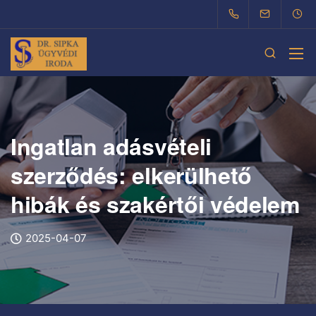
Ingatlan adásvételi
szerződés: elkerülhető
hibák és szakértői védelem
2025-04-07