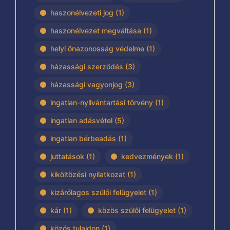
haszonélvezeti jog
(1)
haszonélvezet megváltása
(1)
helyi önazonosság védelme
(1)
házassági szerződés
(3)
házassági vagyonjog
(3)
ingatlan-nyilvántartási törvény
(1)
ingatlan adásvétel
(5)
ingatlan bérbeadás
(1)
juttatások
(1)
kedvezmények
(1)
kiköltözési nyilatkozat
(1)
kizárólagos szülői felügyelet
(1)
kár
(1)
közös szülői felügyelet
(1)
közös tulajdon
(1)